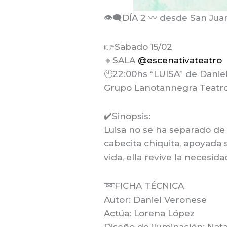
👁️‍🗨️DÍA 2 〰️ desde San Jua
👉Sabado 15/02
🔸SALA
@escenativateatro
🕙22:00hs “LUISA” de Danie
Grupo Lanotannegra Teatro
✔️Sinopsis:
Luisa no se ha separado de 
cabecita chiquita, apoyada s
vida, ella revive la necesid
➿FICHA TÉCNICA
Autor: Daniel Veronese
Actúa: Lorena López