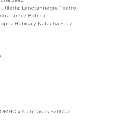
acha Saez
 utilería: Lanotannegra Teatro
anfra Lopez Búbica
Lopez Búbica y Natacha Saez
a
 COMBO x 4 entradas $20000.