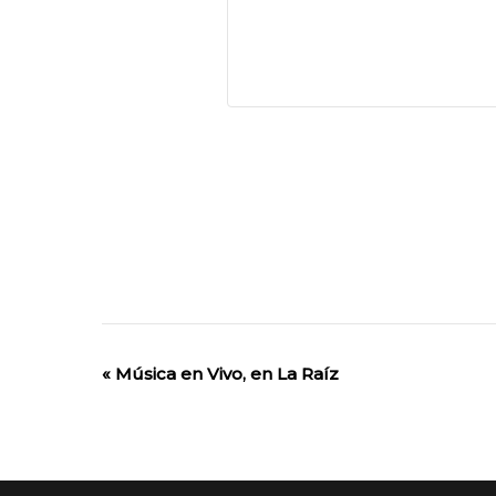
«
Música en Vivo, en La Raíz
Evento
de
Navegación