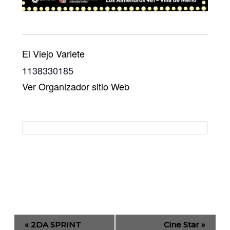
El Viejo Variete
1138330185
Ver Organizador sitio Web
Evento
«
2DA SPRINT
Cine Star
»