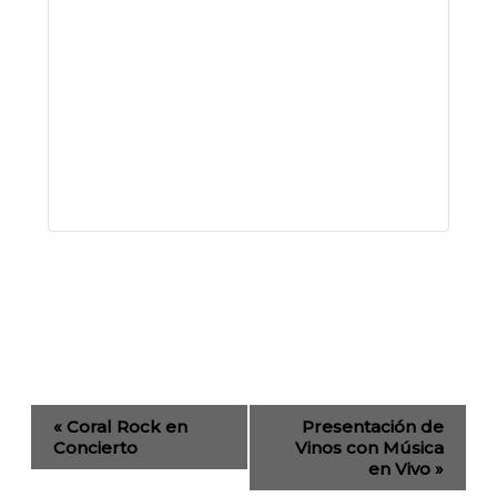
Evento
«
Coral Rock en
Presentación de
de
Concierto
Vinos con Música
en Vivo
»
Navegación