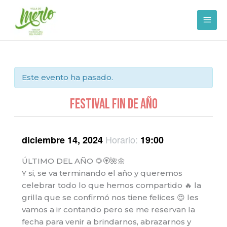
Ir
al
contenido
Este evento ha pasado.
Festival Fin de Año
Horario:
diciembre 14, 2024
19:00
ÚLTIMO DEL AÑO 🌻🏵️🌺🌼
Y si, se va terminando el año y queremos
celebrar todo lo que hemos compartido 🔥 la
grilla que se confirmó nos tiene felices 😍 les
vamos a ir contando pero se me reservan la
fecha para venir a brindarnos, abrazarnos y