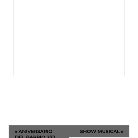
Evento
«
ANIVERSARIO
SHOW MUSICAL
»
de
DEL BARRIO 272