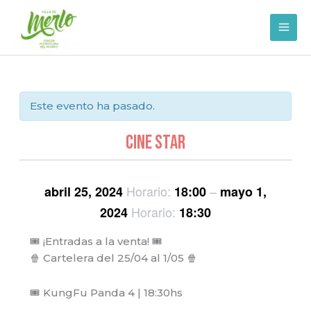
Ir
al
contenido
Este evento ha pasado.
Cine Star
Horario:
–
abril 25, 2024
18:00
mayo 1,
Horario:
2024
18:30
🎟️ ¡Entradas a la venta! 🎟️
🍿 Cartelera del 25/04 al 1/05 🍿
🎟️ KungFu Panda 4 | 18:30hs