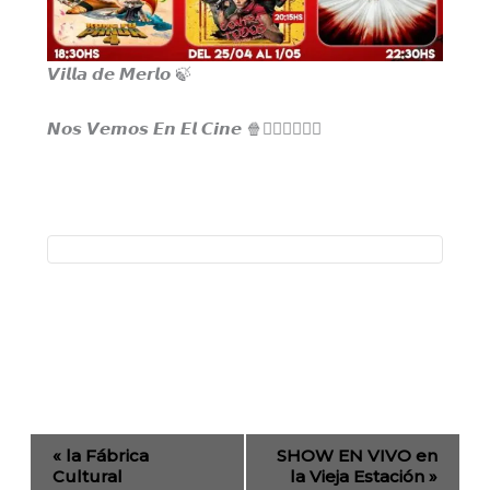
𝙑𝙞𝙡𝙡𝙖 𝙙𝙚 𝙈𝙚𝙧𝙡𝙤 🍃
𝙉𝙤𝙨 𝙑𝙚𝙢𝙤𝙨 𝙀𝙣 𝙀𝙡 𝘾𝙞𝙣𝙚 🍿🏃🏻‍♂️🏃🏻‍♀️
Evento
«
la Fábrica
SHOW EN VIVO en
de
Cultural
la Vieja Estación
»