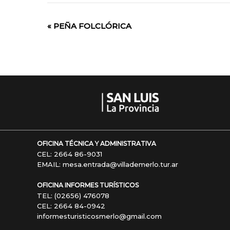
«
PEÑA FOLCLÓRICA
Evento
de
Navegación
OFICINA TÉCNICA Y ADMINISTRATIVA
CEL: 2664 86-9031
EMAIL: mesa.entrada@villademerlo.tur.ar
OFICINA INFORMES TURÍSTICOS
TEL: (02656) 476078
CEL: 2664 84-0942
informesturisticosmerlo@gmail.com