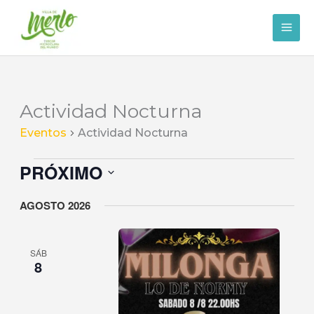
Ir
al
contenido
Actividad Nocturna
Eventos
Actividad Nocturna
Eventos
PRÓXIMO
Seleccionar
AGOSTO 2026
la
fecha.
SÁB
8