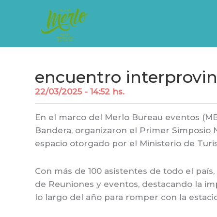
Ir
al
contenido
encuentro interprovinc
22/03/2025 - 14:52 hs.
En el marco del Merlo Bureau eventos (MBE)
Bandera, organizaron el Primer Simposio
espacio otorgado por el Ministerio de Turi
Con más de 100 asistentes de todo el país, 
de Reuniones y eventos, destacando la im
lo largo del año para romper con la estac